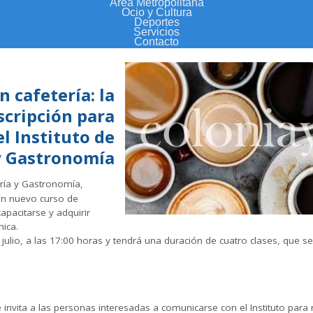
Área Metropolitana
Ocio y Cultura
Deportes
Servicios
Contacto
n cafetería: la
scripción para
l Instituto de
y Gastronomía
ería y Gastronomía,
un nuevo curso de
apacitarse y adquirir
ica.
ulio, a las 17:00 horas y tendrá una duración de cuatro clases, que se
 invita a las personas interesadas a comunicarse con el Instituto para 