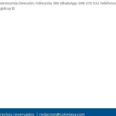
 Gastronomía Dirección: Odriozola 380 WhatsApp: 098 270 032 Teléfon
.gub.uy ◘
erechos reservados. |
redaccion@coloniaya.com