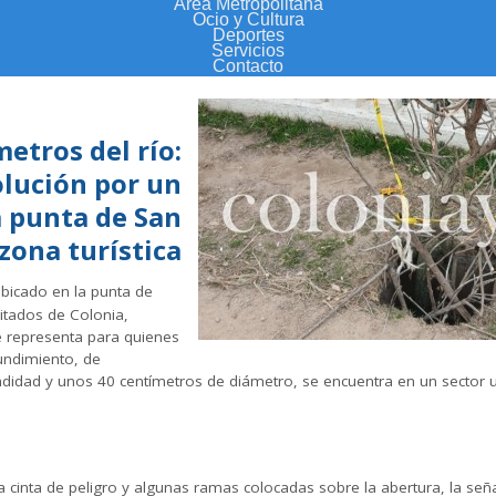
Área Metropolitana
Ocio y Cultura
Deportes
Servicios
Contacto
metros del río:
lución por un
a punta de San
zona turística
icado en la punta de
itados de Colonia,
e representa para quienes
hundimiento, de
dad y unos 40 centímetros de diámetro, se encuentra en un sector ut
 cinta de peligro y algunas ramas colocadas sobre la abertura, la señal