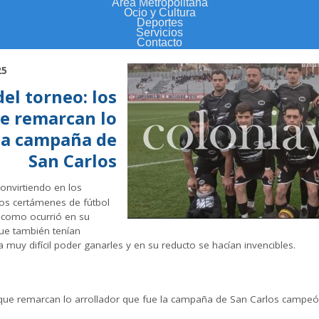
Área Metropolitana
Ocio y Cultura
Deportes
Servicios
Contacto
25
el torneo: los
e remarcan lo
 la campaña de
San Carlos
onvirtiendo en los
los certámenes de fútbol
y como ocurrió en su
ue también tenían
muy difícil poder ganarles y en su reducto se hacían invencibles.
 que remarcan lo arrollador que fue la campaña de San Carlos campeó