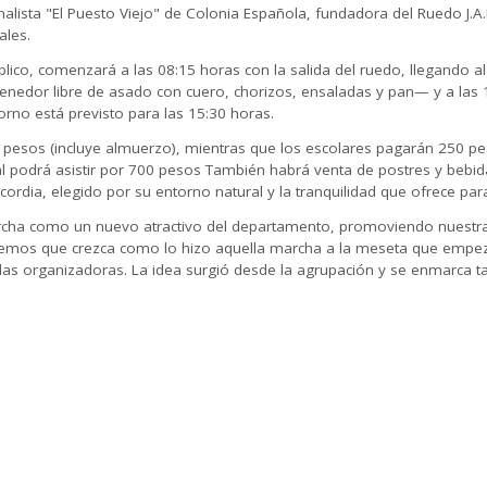
alista "El Puesto Viejo" de Colonia Española, fundadora del Ruedo J.A.
ales.
lico, comenzará a las 08:15 horas con la salida del ruedo, llegando al
tenedor libre de asado con cuero, chorizos, ensaladas y pan— y a las 
orno está previsto para las 15:30 horas.
0 pesos (incluye almuerzo), mientras que los escolares pagarán 250 p
ral podrá asistir por 700 pesos También habrá venta de postres y bebi
ordia, elegido por su entorno natural y la tranquilidad que ofrece para
marcha como un nuevo atractivo del departamento, promoviendo nuestras
ueremos que crezca como lo hizo aquella marcha a la meseta que emp
las organizadoras. La idea surgió desde la agrupación y se enmarca 