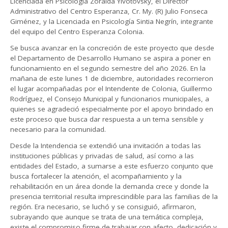
Licenciada en Psicología Zoraida Yivotovsky, el Director
Administrativo del Centro Esperanza, Cr. My. (R) Julio Fonseca
Giménez, y la Licenciada en Psicología Sintia Negrín, integrante
del equipo del Centro Esperanza Colonia.
Se busca avanzar en la concreción de este proyecto que desde
el Departamento de Desarrollo Humano se aspira a poner en
funcionamiento en el segundo semestre del año 2026. En la
mañana de este lunes 1 de diciembre, autoridades recorrieron
el lugar acompañadas por el Intendente de Colonia, Guillermo
Rodríguez, el Consejo Municipal y funcionarios municipales, a
quienes se agradeció especialmente por el apoyo brindado en
este proceso que busca dar respuesta a un tema sensible y
necesario para la comunidad.
Desde la Intendencia se extendió una invitación a todas las
instituciones públicas y privadas de salud, así como a las
entidades del Estado, a sumarse a este esfuerzo conjunto que
busca fortalecer la atención, el acompañamiento y la
rehabilitación en un área donde la demanda crece y donde la
presencia territorial resulta imprescindible para las familias de la
región. Era necesario, se luchó y se consiguió, afirmaron,
subrayando que aunque se trata de una temática compleja,
existe el compromiso firme de trabajar con afecto, dedicación y