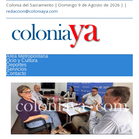
Colonia del Sacramento | Domingo 9 de Agosto de 2026 |
|
redaccion@coloniaya.com
Área Metropolitana
Ocio y Cultura
Deportes
Servicios
Contacto